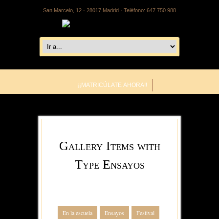
San Marcelo, 12 · 28017 Madrid · Teléfono: 647 750 988
¡¡MATRICÚLATE AHORA!!
Gallery Items with
Type Ensayos
En la escuela
Ensayos
Festival