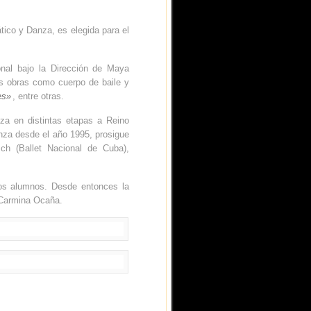
tico y Danza, es elegida para el
onal bajo la Dirección de Maya
tas obras como cuerpo de baile y
es»
, entre otras.
za en distintas etapas a Reino
anza desde el año 1995, prosigue
ch (Ballet Nacional de Cuba),
os alumnos. Desde entonces la
 Carmina Ocaña.