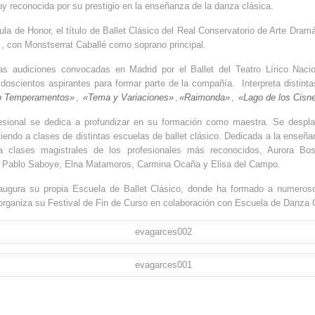
uy reconocida por su prestigio en la enseñanza de la danza clásica.
la de Honor, el título de Ballet Clásico del Real Conservatorio de Arte Dramá
, con Monstserrat Caballé como soprano principal.
s audiciones convocadas en Madrid por el Ballet del Teatro Lírico Naci
 doscientos aspirantes para formar parte de la compañía. Interpreta distin
o Temperamentos»
,
«Tema y Variaciones»
,
«Raimonda»
,
«Lago de los Cisn
ofesional se dedica a profundizar en su formación como maestra. Se despla
tiendo a clases de distintas escuelas de ballet clásico. Dedicada a la enseñ
a clases magistrales de los profesionales más reconocidos, Aurora Bos
es, Pablo Saboye, Elna Matamoros, Carmina Ocaña y Elisa del Campo.
augura su propia Escuela de Ballet Clásico, donde ha formado a numeros
rganiza su Festival de Fin de Curso en colaboración con Escuela de Danza