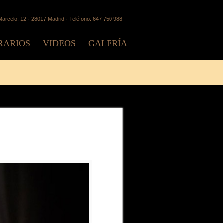
arcelo, 12 · 28017 Madrid · Teléfono: 647 750 988
RARIOS
VIDEOS
GALERÍA