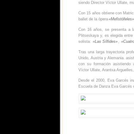
siendo Director Víctor Ullate, m
Con 15 años obtiene con Matricu
ballet de la ópera
«Mefistófeles»
Con 16 años, se presenta a la
Plitseskaya y, es elegida entre
solista:
«Las Sílfides»
,
«Cuatr
Tras una larga trayectoria pr
Unido, Austria y Alemania. asis
con su formación asistiendo 
Víctor Ullate, Arantxa Arguell
Desde el 2000, Eva Garcés in
Escuela de Danza Eva Garcés o