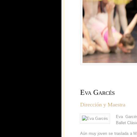
Eva Garcés
Dirección y Maestra
Eva Garcés
Ballet Clási
Aún muy joven se traslada a Ma