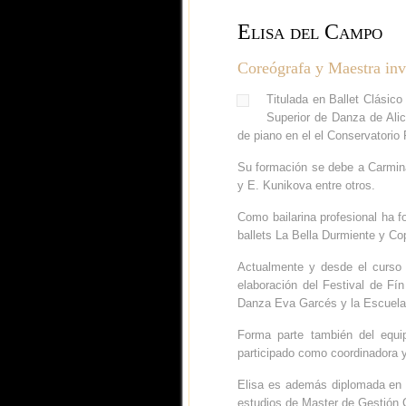
Elisa del Campo
Coreógrafa y Maestra inv
Titulada en Ballet Clásic
Superior de Danza de Ali
de piano en el el Conservatorio
Su formación se debe a Carmin
y E. Kunikova entre otros.
Como bailarina profesional ha 
ballets La Bella Durmiente y Co
Actualmente y desde el curso 
elaboración del Festival de Fí
Danza Eva Garcés y la Escuel
Forma parte también del equi
participado como coordinadora 
Elisa es además diplomada en T
estudios de Master de Gestión C