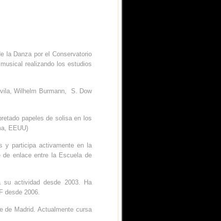
e la Danza por el Conservatorio
usical realizando los estudios
Ávila, Wilhelm Burmann, S. Dow
pretado papeles de solisa en los
a, EEUU)
 y participa activamente en la
e de enlace entre la Escuela de
a su actividad desde 2003. Ha
EF desde 2006.
se de Madrid. Actualmente cursa