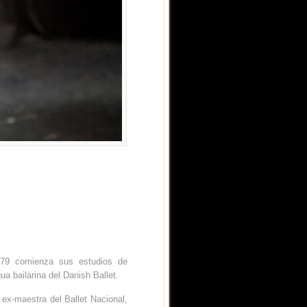
979 comienza sus estudios de
ua bailarina del Danish Ballet.
ex-maestra del Ballet Nacional,