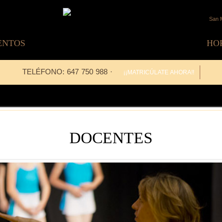
San M
ENTOS
HO
TELÉFONO: 647 750 988 ·
¡¡MATRICÚLATE AHORA!!
DOCENTES