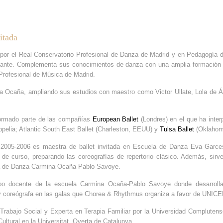
itada
o por el Real Conservatorio Profesional de Danza de Madrid y en Pedagogía d
cante. Complementa sus conocimientos de danza con una amplia formación m
 Profesional de Música de Madrid.
a Ocaña, ampliando sus estudios con maestro como Victor Ullate, Lola de 
formado parte de las compañías
European Ballet
(Londres) en el que ha inter
ppelia; Atlantic South East Ballet (Charleston, EEUU) y
Tulsa Ballet
(Oklahom
2005-2006 es maestra de ballet invitada en Escuela de Danza Eva Garces
n de curso, preparando las coreografías de repertorio clásico. Además, sirv
a de Danza Carmina Ocaña-Pablo Savoye.
po docente de la escuela Carmina Ocaña-Pablo Savoye donde desarroll
y coreógrafa en las galas que Chorea & Rhythmus organiza a favor de UNIC
rabajo Social y Experta en Terapia Familiar por la Universidad Compluten
ultural en la Universitat Overta de Catalunya.