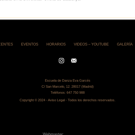
CENTES
EVENTOS
HORARIOS
VIDEOS – YOUTUBE
GALERÍA
Escuela de Danza Eva Garcés
C/ San Marcelo, 12. 28017 (Madrid)
Teléfonos:
647 750 988
Copyright © 2024 -
Aviso Legal
- Todos los derechos reservados.
Webmaster:
Alberto Segovia