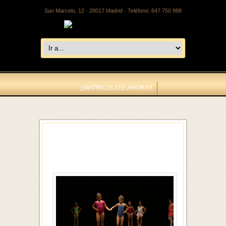
San Marcelo, 12 · 28017 Madrid · Teléfono: 647 750 988
¡¡MATRICÚLATE AHORA!!