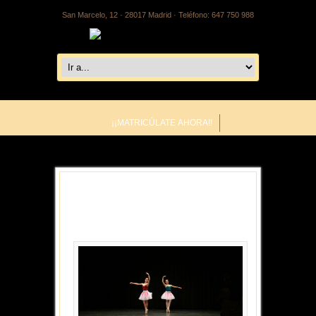
San Marcelo, 12 · 28017 Madrid · Teléfono: 647 750 988
¡¡MATRICÚLATE AHORA!!