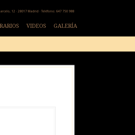
arcelo, 12 · 28017 Madrid · Teléfono: 647 750 988
RARIOS
VIDEOS
GALERÍA