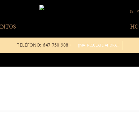
San M
ENTOS
HO
TELÉFONO: 647 750 988 ·
¡¡MATRICÚLATE AHORA!!