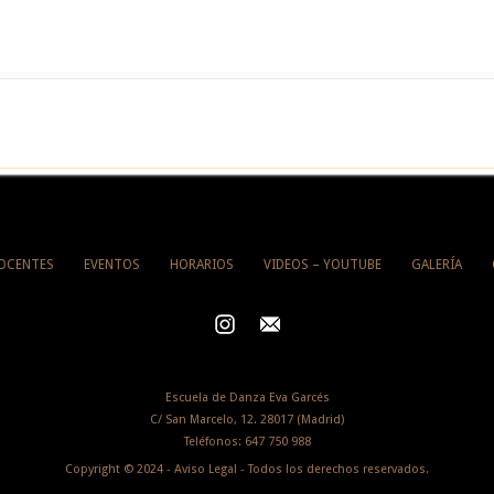
OCENTES
EVENTOS
HORARIOS
VIDEOS – YOUTUBE
GALERÍA
Escuela de Danza Eva Garcés
C/ San Marcelo, 12. 28017 (Madrid)
Teléfonos:
647 750 988
Copyright © 2024 -
Aviso Legal
- Todos los derechos reservados.