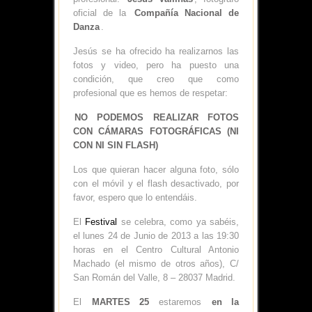
oficial de la
Compañía Nacional de
Danza
.
Jesús se ha ofrecido ha realizarnos las
fotos y video, pero ha puesto una
condición, que creo que como
profesional que es hemos de respetar:
NO PODEMOS REALIZAR FOTOS
CON CÁMARAS FOTOGRÁFICAS (NI
CON NI SIN FLASH)
Los que quieran hacer alguna foto, sólo
con el móvil y el flash desactivado, por
favor, espero que lo entendáis.
El
Festival
se celebra, como ya sabéis,
el lunes 24 de Junio de 2013 a las 19:30
horas en el Centro Cultural Antonio
Machado (el mismo de otros años), C/
San Román del Valle, 8 – 28037 Madrid.
El
MARTES 25
estaremos
en la