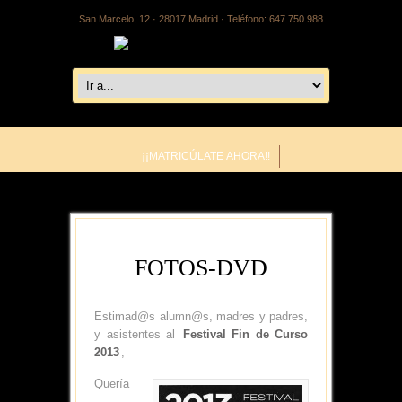
San Marcelo, 12 · 28017 Madrid · Teléfono: 647 750 988
¡¡MATRICÚLATE AHORA!!
FOTOS-DVD
Estimad@s alumn@s, madres y padres,
y asistentes al
Festival Fin de Curso
2013
,
Quería