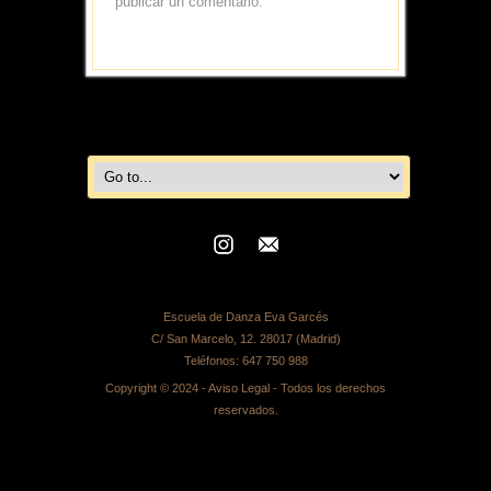
publicar un comentario.
Escuela de Danza Eva Garcés
C/ San Marcelo, 12. 28017 (Madrid)
Teléfonos:
647 750 988
Copyright © 2024 -
Aviso Legal
- Todos los derechos
reservados.