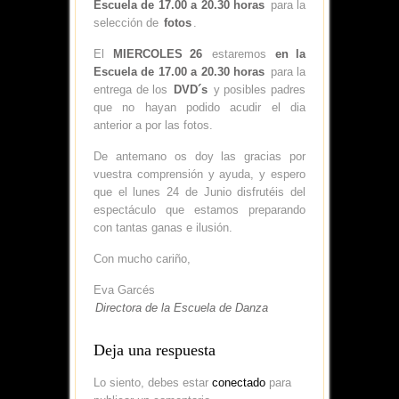
Escuela de 17.00 a 20.30 horas
para la
selección de
fotos
.
El
MIERCOLES 26
estaremos
en la
Escuela de 17.00 a 20.30 horas
para la
entrega de los
DVD´s
y posibles padres
que no hayan podido acudir el dia
anterior a por las fotos.
De antemano os doy las gracias por
vuestra comprensión y ayuda, y espero
que el lunes 24 de Junio disfrutéis del
espectáculo que estamos preparando
con tantas ganas e ilusión.
Con mucho cariño,
Eva Garcés
Directora de la Escuela de Danza
Deja una respuesta
Lo siento, debes estar
conectado
para