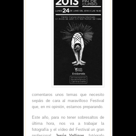
comentaros unos temas que necesito
sepáis de cara al maravilloso Festival
que, en mi opinión, estamos preparando.
Este año, para no tener sobresaltos de
última hora, nos va a trabajar la
fotografía y el vídeo del Festival un gran
profesional:
Jesús Vallinas
, fotógrafo