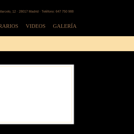
arcelo, 12 · 28017 Madrid · Teléfono: 647 750 988
RARIOS
VIDEOS
GALERÍA