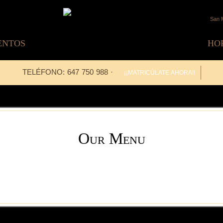
San M
ENTOS
HO
TELÉFONO: 647 750 988 ·
¡¡MATRICÚLATE AHORA!!
Our Menu