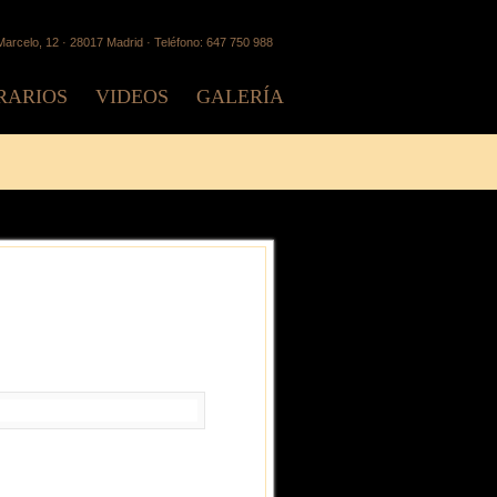
arcelo, 12 · 28017 Madrid · Teléfono: 647 750 988
RARIOS
VIDEOS
GALERÍA