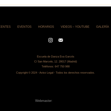
CENTES
EVENTOS
HORARIOS
VIDEOS – YOUTUBE
GALERÍA
Escuela de Danza Eva Garcés
C/ San Marcelo, 12. 28017 (Madrid)
Teléfonos:
647 750 988
Copyright © 2024 -
Aviso Legal
- Todos los derechos reservados.
Webmaster:
Alberto Segovia