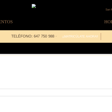
San M
ENTOS
HO
TELÉFONO: 647 750 988 ·
¡¡MATRICÚLATE AHORA!!