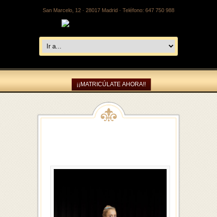
San Marcelo, 12 · 28017 Madrid · Teléfono: 647 750 988
¡¡MATRICÚLATE AHORA!!