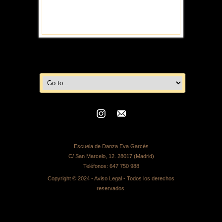
Escuela de Danza Eva Garcés
C/ San Marcelo, 12. 28017 (Madrid)
Teléfonos:
647 750 988
Copyright © 2024 -
Aviso Legal
- Todos los derechos
reservados.