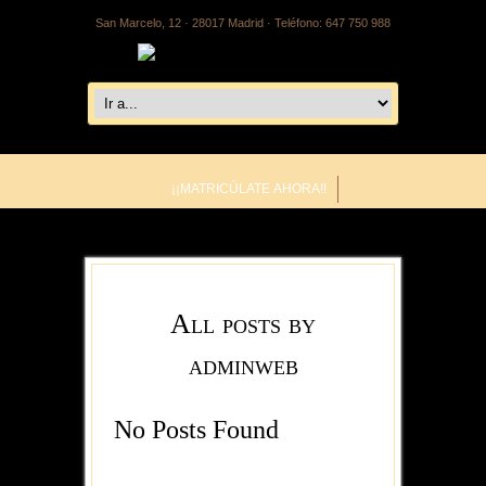
San Marcelo, 12 · 28017 Madrid · Teléfono: 647 750 988
¡¡MATRICÚLATE AHORA!!
All posts by
adminweb
No Posts Found